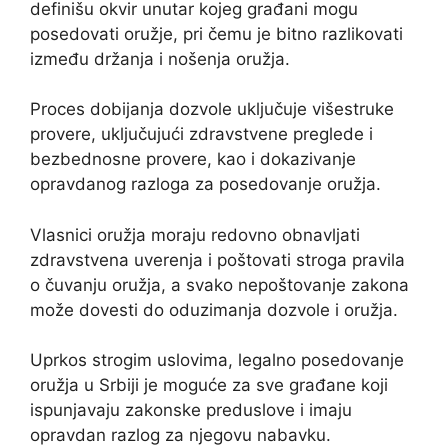
definišu okvir unutar kojeg građani mogu
posedovati oružje, pri čemu je bitno razlikovati
između držanja i nošenja oružja.
Proces dobijanja dozvole uključuje višestruke
provere, uključujući zdravstvene preglede i
bezbednosne provere, kao i dokazivanje
opravdanog razloga za posedovanje oružja.
Vlasnici oružja moraju redovno obnavljati
zdravstvena uverenja i poštovati stroga pravila
o čuvanju oružja, a svako nepoštovanje zakona
može dovesti do oduzimanja dozvole i oružja.
Uprkos strogim uslovima, legalno posedovanje
oružja u Srbiji je moguće za sve građane koji
ispunjavaju zakonske preduslove i imaju
opravdan razlog za njegovu nabavku.