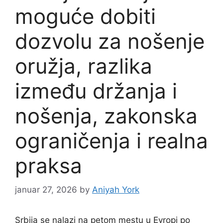
moguće dobiti
dozvolu za nošenje
oružja, razlika
između držanja i
nošenja, zakonska
ograničenja i realna
praksa
januar 27, 2026
by
Aniyah York
Srbija se nalazi na petom mestu u Evropi po