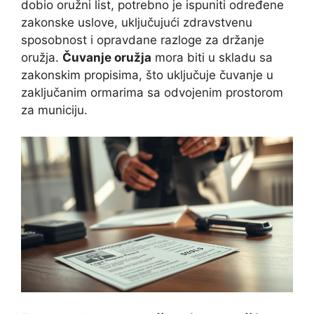
dobio oružni list, potrebno je ispuniti određene
zakonske uslove, uključujući zdravstvenu
sposobnost i opravdane razloge za držanje
oružja.
Čuvanje oružja
mora biti u skladu sa
zakonskim propisima, što uključuje čuvanje u
zaključanim ormarima sa odvojenim prostorom
za municiju.