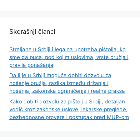
Skorašnji članci
Streljane u Srbiji i legalna upotreba pištolja, ko
sme da puca, pod kojim uslovima, vrste oružja i
pravila ponašanja
Da li je u Srbiji moguće dobiti dozvolu za
nošenje oružja, razlika između držanja i
nošenja, zakonska ograničenja i realna praksa
Kako dobiti dozvolu za pištolj u Srbiji, detaljan
vodič kroz zakonske uslove, lekarske preglede,
bezbednosne provere i postupak pred MUP-om