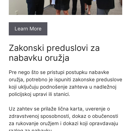
Learn More
Zakonski preduslovi za
nabavku oružja
Pre nego što se pristupi postupku nabavke
oružja, potrebno je ispuniti zakonske preduslove
koji uključuju podnošenje zahteva u nadležnoj
policijskoj upravi ili stanici.
Uz zahtev se prilaže lična karta, uverenje o
zdravstvenoj sposobnosti, dokaz o obučenosti
za rukovanje oružjem i dokazi koji opravdavaju
razlog za nabavku.