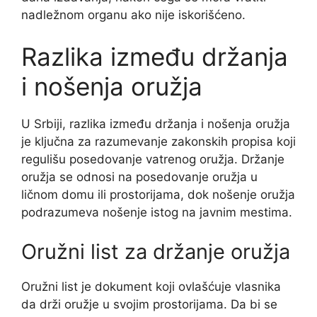
nadležnom organu ako nije iskorišćeno.
Razlika između držanja
i nošenja oružja
U Srbiji, razlika između držanja i nošenja oružja
je ključna za razumevanje zakonskih propisa koji
regulišu posedovanje vatrenog oružja. Držanje
oružja se odnosi na posedovanje oružja u
ličnom domu ili prostorijama, dok nošenje oružja
podrazumeva nošenje istog na javnim mestima.
Oružni list za držanje oružja
Oružni list je dokument koji ovlašćuje vlasnika
da drži oružje u svojim prostorijama. Da bi se