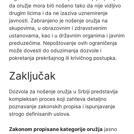
da oružje mora biti nošeno tako da nije vidljivo
drugim licima i da ne izaziva uznemirenje
javnosti. Zabranjeno je nošenje oružja na
skupovima, u obrazovnim i zdravstvenim
ustanovama, kao i u državnim organima i javnim
preduzećima. Nepoštovanje ovih ograničenja
može dovesti do oduzimanja dozvole i
pokretanja prekršajnog ili krivičnog postupka.
Zaključak
Dozvola za nošenje oružja u Srbiji predstavlja
kompleksan proces koji zahteva detaljno
poznavanje zakonskih propisa i ispunjavanje
strogo definisanih uslova.
Zakonom propisane kategorije oružja
jasno