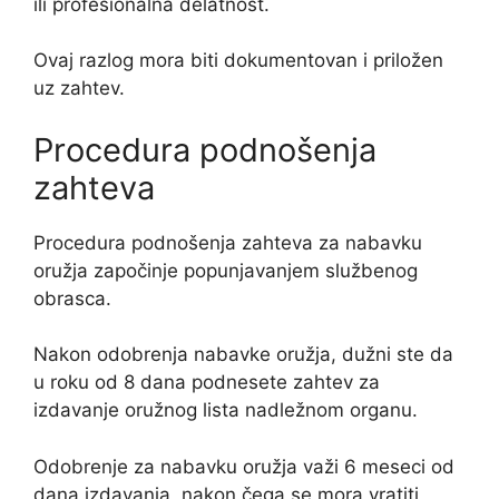
ili profesionalna delatnost.
Ovaj razlog mora biti dokumentovan i priložen
uz zahtev.
Procedura podnošenja
zahteva
Procedura podnošenja zahteva za nabavku
oružja započinje popunjavanjem službenog
obrasca.
Nakon odobrenja nabavke oružja, dužni ste da
u roku od 8 dana podnesete zahtev za
izdavanje oružnog lista nadležnom organu.
Odobrenje za nabavku oružja važi 6 meseci od
dana izdavanja, nakon čega se mora vratiti