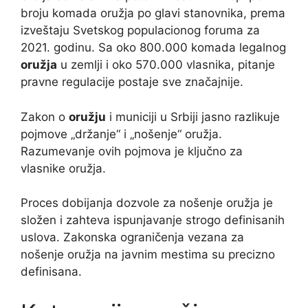
broju komada oružja po glavi stanovnika, prema
izveštaju Svetskog populacionog foruma za
2021. godinu. Sa oko 800.000 komada legalnog
oružja
u zemlji i oko 570.000 vlasnika, pitanje
pravne regulacije postaje sve značajnije.
Zakon o
oružju
i municiji u Srbiji jasno razlikuje
pojmove „držanje“ i „nošenje“ oružja.
Razumevanje ovih pojmova je ključno za
vlasnike oružja.
Proces dobijanja dozvole za nošenje oružja je
složen i zahteva ispunjavanje strogo definisanih
uslova. Zakonska ograničenja vezana za
nošenje oružja na javnim mestima su precizno
definisana.